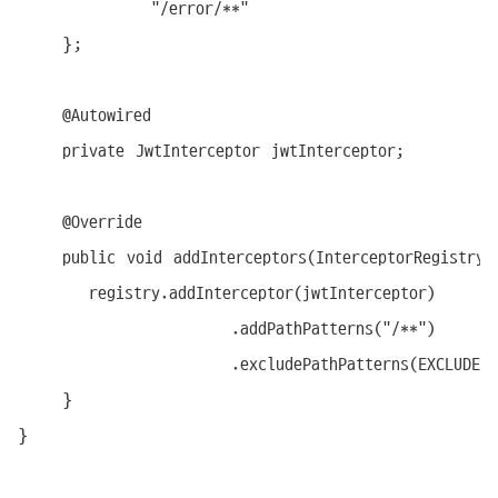
            "/error/**"

    };

    @Autowired

    private JwtInterceptor jwtInterceptor;

    @Override

    public void addInterceptors(InterceptorRegistry 
		registry.addInterceptor(jwtInterceptor)

						.addPathPatterns("/**")

						.excludePathPatterns(EXCLUDE_PATHS);

    }

}
