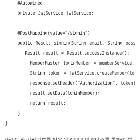
    @Autowired

    private JwtService jwtService;

    @PostMapping(value="/signin")

    public Result signin(String email, String passwo
    	Result result = Result.successInstance();

        MemberMaster loginMember = memberService.sig
        String token = jwtService.createMember(login
        response.setHeader("Authorization", token);

        result.setData(loginMember);

        return result;

    }

}
아이디와 비밀번호를 받은 뒤 signin 비즈니스를 통하여 회