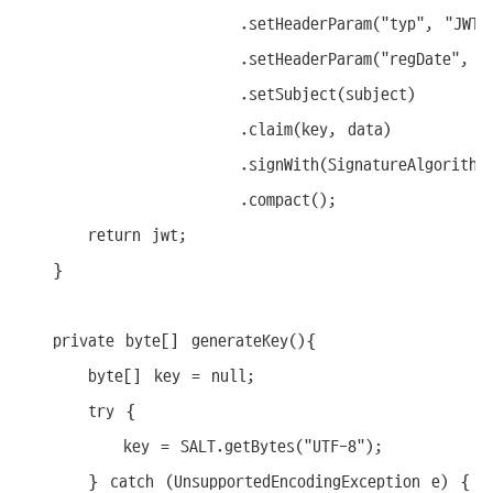
						 .setHeaderParam("typ", "JWT")

						 .setHeaderParam("regDate", System.currentTimeMillis())

						 .setSubject(subject)

						 .claim(key, data)

						 .signWith(SignatureAlgorithm.HS256, this.generateKey())

						 .compact();

		return jwt;

	}	

	private byte[] generateKey(){

		byte[] key = null;

		try {

			key = SALT.getBytes("UTF-8");

		} catch (UnsupportedEncodingException e) {
