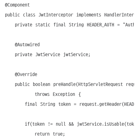
@Component

public class JwtInterceptor implements HandlerInterce
	private static final String HEADER_AUTH = "Authorization";

	@Autowired

	private JwtService jwtService;

	@Override

	public boolean preHandle(HttpServletRequest request, HttpServletResponse response, Object handler)

			throws Exception {

		final String token = request.getHeader(HEADER_AUTH);

		if(token != null && jwtService.isUsable(token)){

			return true;
