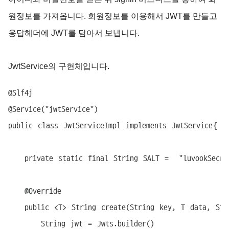
원정보를 가져옵니다. 회원정보를 이용해서 JWT를 만들고
응답헤더에 JWT를 담아서 보냅니다.
JwtService의 구현체입니다.
@Slf4j

@Service("jwtService")

public class JwtServiceImpl implements JwtService{

	private static final String SALT =  "luvookSecret";

	@Override

	public <T> String create(String key, T data, String subject){

		String jwt = Jwts.builder()
