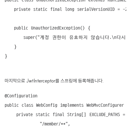
	private static final long serialVersionUID = -2238030302650813813L;

	public UnauthorizedException() {

		super("계정 권한이 유효하지 않습니다.\n다시 로그인을 해주세요.");

	}

마지막으로 JwtInterceptor를 스프링에 등록해줍니다.
@Configuration

public class WebConfig implements WebMvcConfigurer {

    private static final String[] EXCLUDE_PATHS = {

            "/member/**",
