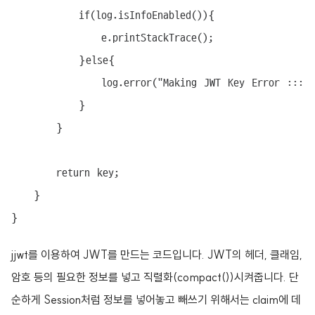
			if(log.isInfoEnabled()){

				e.printStackTrace();

			}else{

				log.error("Making JWT Key Error ::: {}", e.getMessage());

			}

		}

		return key;

	}

}
jjwt
를 이용하여 JWT를 만드는 코드입니다. JWT의 헤더, 클래임,
암호 등의 필요한 정보를 넣고 직렬화(compact())시켜줍니다.
단
순하게 Session처럼 정보를 넣어놓고 빼쓰기 위해서는 claim에 데