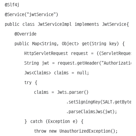
@Slf4j

@Service("jwtService")

public class JwtServiceImpl implements JwtService{

	@Override

	public Map<String, Object> get(String key) {

		HttpServletRequest request = ((ServletRequestAttributes) RequestContextHolder.currentRequestAttributes()).getRequest();

		String jwt = request.getHeader("Authorization");

		Jws<Claims> claims = null;

		try {

			claims = Jwts.parser()

						 .setSigningKey(SALT.getBytes("UTF-8"))

						 .parseClaimsJws(jwt);

		} catch (Exception e) {

			throw new UnauthorizedException();
