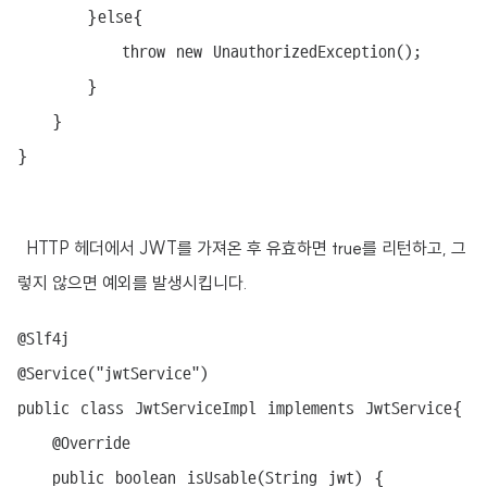
		}else{

			throw new UnauthorizedException();

		}

	}

}

HTTP 헤더에서 JWT를 가져온 후 유효하면 true를 리턴하고, 그
렇지 않으면 예외를 발생시킵니다.
@Slf4j

@Service("jwtService")

public class JwtServiceImpl implements JwtService{

	@Override

	public boolean isUsable(String jwt) {
