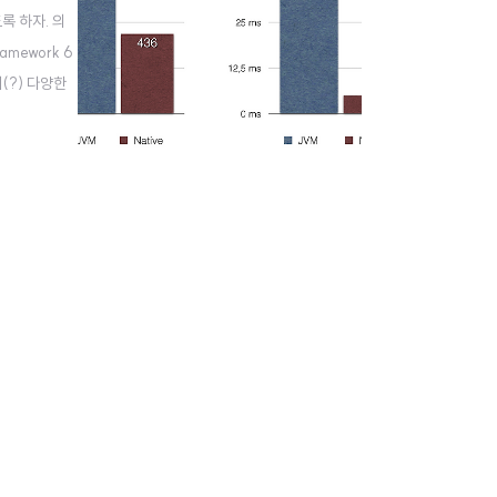
록 하자. 의
amework 6
디어(?) 다양한