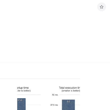
구
독
하
기