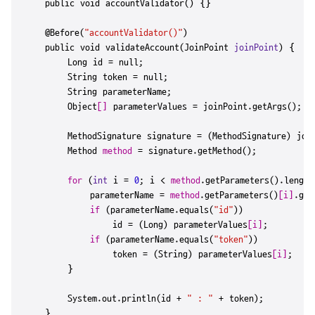
    public void account
Validator()
 {}

    @
Before(
"accountValidator()"
)
    public void validate
Account(JoinPoint 
joinPoint
)
 {

        Long id = null;

        String token = null;

        String parameterName;

        Object
[]
 parameterValues = joinPoint.get
Args()
;

        MethodSignature signature = (MethodSignature) joi
        Method 
method
 = signature.get
Method()
;

for
 (
int
 i = 
0
; i < 
method
.get
Parameters()
.length
            parameterName = 
method
.get
Parameters()
[
i
]
.get
if
 (parameterName.equals(
"id"
))

                id = (Long) parameterValues
[
i
]
;

if
 (parameterName.equals(
"token"
))

                token = (String) parameterValues
[
i
]
;

        }

System
.
out.println(id + 
" : "
 + token);

    }
