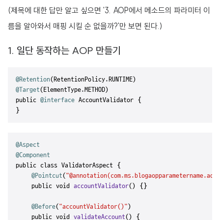
(제목에 대한 답만 알고 싶으면 '3. AOP에서 메소드의 파라미터 이
름을 알아와서 매핑 시킬 순 없을까?'만 보면 된다.)
1. 일단 동작하는 AOP 만들기
@Retention
@Target
(ElementType.METHOD)

public 
@interface
 AccountValidator {

}
@Aspect
@Component
public class ValidatorAspect {

@Pointcut
(
"@annotation(com.ms.blogaopparametername.aop
    public void 
accountValidator
() {}

@Before
(
"accountValidator()"
)

    public void 
validateAccount
() {
