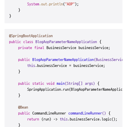
System
.out
.println
(
"AOP"
);

    }

}
@SpringBootApplication
public
class
BlogAopParameterNameApplication
 {

private
final
 BusinessService businessService;

public
BlogAopParameterNameApplication
(BusinessService
this
.businessService = businessService;

    }

public
static
void
main
(String[] args)
 {

        SpringApplication.run(BlogAopParameterNameApplicati
    }

@Bean
public
 CommandLineRunner 
commandLineRunner
()
 {

return
 (run) -> 
this
.businessService.logic();

    }
