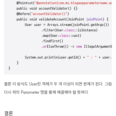
    @
Pointcut(
"@annotation(com.ms.blogaopparametername.aop
    public void account
Validator()
 {}

    @
Before(
"accountValidator()"
)
    public void validate
Account(JoinPoint 
joinPoint
)
 {

        User user = 
Arrays
.
stream(joinPoint.get
Args()
)

                .filter(
User
.
class
::isInstance)

                .map(
User
.
class
::cast)

                .find
First()
                .
or
ElseThrow(()
 -> 
new
IllegalArgumentEx
System
.
out.println(user.get
Id()
 + 
" : "
 + user.ge
    }

}
물론 이 방식도 User란 객체가 두 개 이상이 되면 문제가 된다. 그럼
다시 위의 Parameter 명을 통해 해결해야 될 뜻하다.
결론