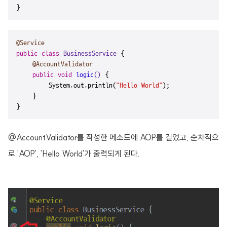
}
@Service
public
class
BusinessService
 {

@AccountValidator
public
void
logic
()
 {

        System.out.println(
"Hello World"
);

    }

}
@AccountValidator를 작성한 메소드에 AOP를 걸었고, 순차적으
로 'AOP', 'Hello World'가 출력되게 된다.