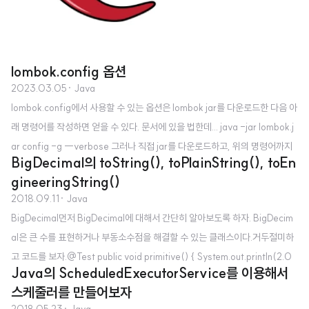
lombok.config 옵션
2023.03.05
· Java
lombok.config에서 사용할 수 있는 옵션은 lombok jar를 다운로드한 다음 아
래 명령어를 작성하면 얻을 수 있다. 문서에 있을 법한데... java -jar lombok.j
ar config -g --verbose 그러나 직접 jar를 다운로드하고, 위의 명령어까지
BigDecimal의 toString(), toPlainString(), toEn
치기에는 번거롭기에 정리해보려 한다. v1.18.26, v1.18.24 위 두 버전은 변경
gineeringString()
사항이 없다. ## ## Key : checkerframework ## Type: checkerframe
2018.09.11
· Java
work-version ## ## If set with the version of checkerframework.or
BigDecimal먼저 BigDecimal에 대해서 간단히 알아보도록 하자. BigDecim
g (in major.minor, or just 'true' for the latest supported version),..
al은 큰 수를 표현하거나 부동소수점을 해결할 수 있는 클래스이다.거두절미하
고 코드를 보자.@Test public void primitive() { System.out.println(2.0
Java의 ScheduledExecutorService를 이용해서
- 1.1); } 위 코드에서는 무엇이 출력이 될까? 0.9가 나오길 기대하겠지만, 위코
스케줄러를 만들어보자
드는 0.8999999999999999 라는 이상한 값을 반환한다. 자바 기본서를
2018.05.23
· Java