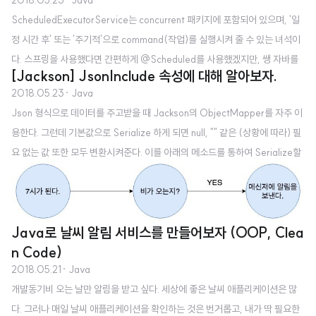
보던 옛날로 돌아가보자. 우리는 첫장에서 primitive type들에 대해서 공부를
ScheduledExecutorService는 concurrent 패키지에 포함되어 있으며, '일
했을 것이다. 그리고 각각의 type은 고유의 bit 크기를 가지고 있다. double같
정 시간 후' 또는 '주기적'으로 command(작업)를 실행시켜 줄 수 있는 녀석이
은 경우에는 32bit이고 이는 4.94065645841246544E-324 ~ 1.79..
다. 스프링을 사용했다면 간편하게 @Scheduled를 사용했겠지만, 쌩 자바를
[Jackson] JsonInclude 속성에 대해 알아보자.
쓸 일이 있어서 ScheduledExecutorService를 사용해봤다. 코드 자체가 직
2018.05.23
· Java
관적이기 때문에 거두절미하고 코드를 보자. import java.time.Duration; im
Json 형식으로 데이터를 주고받을 때 Jackson의 ObjectMapper를 자주 이
port java.time.ZoneId; import java.time.ZonedDateTime; import java.
용한다. 그런데 기본값으로 Serialize 하게 되면 null, "" 같은 (상황에 따라) 필
util.concurrent.Executors; import java.util.concurrent.ScheduledExec
요 없는 값 또한 모두 변환시켜준다. 이를 아래의 메소드를 통하여 Serialize할
utorService; i..
때 원하는 값만을 포함시킬 수 있다. objectMapper.setSerializationInclusi
on(); 아래 주석처럼 어노테이션으로도 이용할 수 있다. 객체마다 Include 방식
이 다르면 어노테이션을 활용하자. 그럼, 다양한 데이터를 가진 객체로 테스트
Java로 날씨 알림 서비스를 만들어보자 (OOP, Clea
를 해보자. jackson-databind 2.9.5를 기준으로 테스트가 진행되었다. @Ge
n Code)
tter //@JsonInclude(JsonInclude.Include.ALWAYS) pu..
2018.05.21
· Java
개발동기비 오는 날만 알림을 받고 싶다. 세상에 좋은 날씨 애플리케이션은 많
다. 그러나 매일 날씨 애플리케이션을 확인하는 것은 번거롭고, 내가 딱 필요한