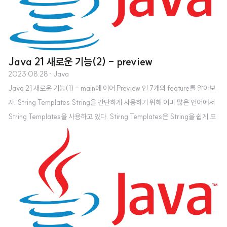
Java 21 새로운 기능(2) - preview
2023.08.28
· Java
Java 21 새로운 기능(1) - main에 이어 Preview 인 7개의 feature를 알아보
자. String Templates String을 간단하게 사용하기 위해 이미 많은 언어에서
String Templates을 사용하고 있다. Stirng Templates은 String을 쉽게 표
현해서 Java 코드 작성을 간단하게 한다. 이로 인해 text와 expressions의 가
독성이 향상된다. C# $"{x} plus {y} equals {x + y}" Visual Basic $"{x} p
lus {y} equals {x + y}" Python f"{x} plus {y} equals {x + y}" Scala
s"$x plus $y equals ${x + y}" Groovy "$x plus $y eq..