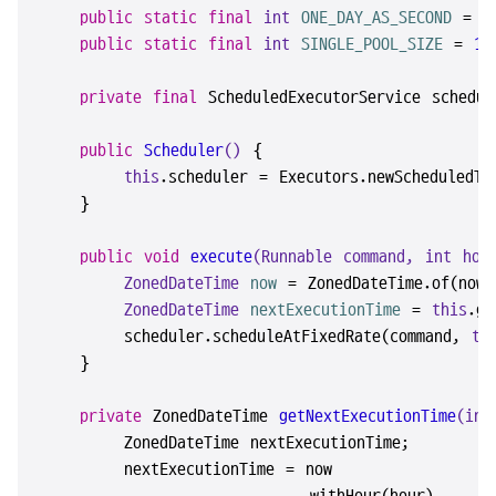
public
static
final
int
ONE_DAY_AS_SECOND
=
2
public
static
final
int
SINGLE_POOL_SIZE
=
1
;

private
final
 ScheduledExecutorService schedule
public
Scheduler
()
 {

this
.scheduler = Executors.newScheduledThr
    }

public
void
execute
(Runnable command, 
int
 hou
ZonedDateTime
now
=
 ZonedDateTime.of(now(
ZonedDateTime
nextExecutionTime
=
this
.ge
        scheduler.scheduleAtFixedRate(command, 
th
    }

private
 ZonedDateTime 
getNextExecutionTime
(
int
        ZonedDateTime nextExecutionTime;

        nextExecutionTime = now
