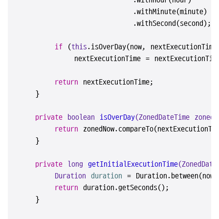
                        .withHour(hour)

                        .withMinute(minute)

                        .withSecond(second);

if
 (
this
.isOverDay(now, nextExecutionTime)
            nextExecutionTime = nextExecutionTime.
return
 nextExecutionTime;

    }

private
boolean
isOverDay
(ZonedDateTime zonedN
return
 zonedNow.compareTo(nextExecutionTi
    }

private
long
getInitialExecutionTime
(ZonedDate
Duration
duration
=
 Duration.between(now,
return
 duration.getSeconds();

    }
