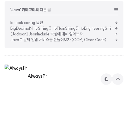
'Java' 카테고리의 다른 글
lombok.config 옵션
BigDecimal의 toString(), toPlainString(), toEngineeringString()
[Jackson] JsonInclude 속성에 대해 알아보자.
Java로 날씨 알림 서비스를 만들어보자 (OOP, Clean Code)
AlwaysPr
테
상
마
단
으
로
민수's 기술 블로그
AlwaysPr 님의 블로그입니다.