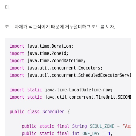
다.
코드 자체가 직관적이기 때문에 거두절미하고 코드를 보자.
import
import
import
import
import
 java.util.concurrent.ScheduledExecutorService
import
static
import
static
 java.util.concurrent.TimeUnit.SECONDS;
public
class
Scheduler
 {

public
static
final
String
SEOUL_ZONE
=
"Asia
public
static
final
int
ONE_DAY
=
1
;
