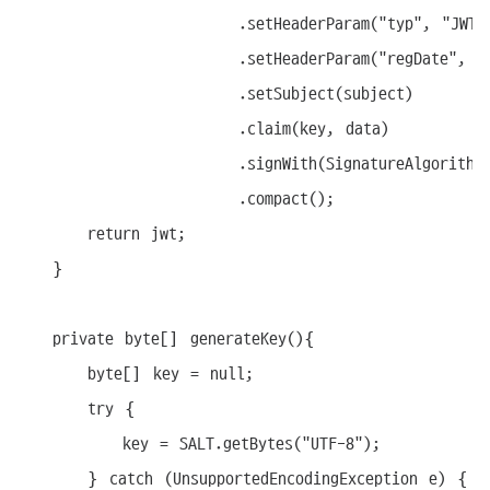
						 .setHeaderParam("typ", "JWT")

						 .setHeaderParam("regDate", System.currentTimeMillis())

						 .setSubject(subject)

						 .claim(key, data)

						 .signWith(SignatureAlgorithm.HS256, this.generateKey())

						 .compact();

		return jwt;

	}	

	private byte[] generateKey(){

		byte[] key = null;

		try {

			key = SALT.getBytes("UTF-8");

		} catch (UnsupportedEncodingException e) {
