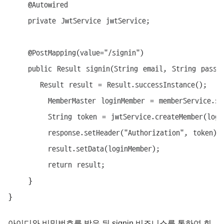
    @Autowired

    private JwtService jwtService;

    @PostMapping(value="/signin")

    public Result signin(String email, String passwo
    	Result result = Result.successInstance();

        MemberMaster loginMember = memberService.sig
        String token = jwtService.createMember(login
        response.setHeader("Authorization", token);

        result.setData(loginMember);

        return result;

    }

}
아이디와 비밀번호를 받은 뒤 signin 비즈니스를 통하여 회