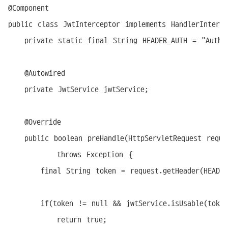
@Component

public class JwtInterceptor implements HandlerInterce
	private static final String HEADER_AUTH = "Authorization";

	@Autowired

	private JwtService jwtService;

	@Override

	public boolean preHandle(HttpServletRequest request, HttpServletResponse response, Object handler)

			throws Exception {

		final String token = request.getHeader(HEADER_AUTH);

		if(token != null && jwtService.isUsable(token)){

			return true;
