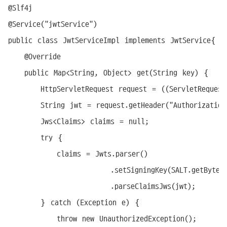
@Slf4j

@Service("jwtService")

public class JwtServiceImpl implements JwtService{

	@Override

	public Map<String, Object> get(String key) {

		HttpServletRequest request = ((ServletRequestAttributes) RequestContextHolder.currentRequestAttributes()).getRequest();

		String jwt = request.getHeader("Authorization");

		Jws<Claims> claims = null;

		try {

			claims = Jwts.parser()

						 .setSigningKey(SALT.getBytes("UTF-8"))

						 .parseClaimsJws(jwt);

		} catch (Exception e) {

			throw new UnauthorizedException();
