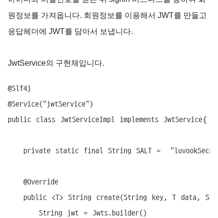
원정보를 가져옵니다. 회원정보를 이용해서 JWT를 만들고
응답헤더에 JWT를 담아서 보냅니다.
JwtService의 구현체입니다.
@Slf4j

@Service("jwtService")

public class JwtServiceImpl implements JwtService{

	private static final String SALT =  "luvookSecret";

	@Override

	public <T> String create(String key, T data, String subject){

		String jwt = Jwts.builder()
