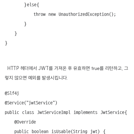
		}else{

			throw new UnauthorizedException();

		}

	}

}

HTTP 헤더에서 JWT를 가져온 후 유효하면 true를 리턴하고, 그
렇지 않으면 예외를 발생시킵니다.
@Slf4j

@Service("jwtService")

public class JwtServiceImpl implements JwtService{

	@Override

	public boolean isUsable(String jwt) {
