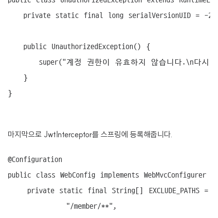
	private static final long serialVersionUID = -2238030302650813813L;

	public UnauthorizedException() {

		super("계정 권한이 유효하지 않습니다.\n다시 로그인을 해주세요.");

	}

마지막으로 JwtInterceptor를 스프링에 등록해줍니다.
@Configuration

public class WebConfig implements WebMvcConfigurer {

    private static final String[] EXCLUDE_PATHS = {

            "/member/**",
