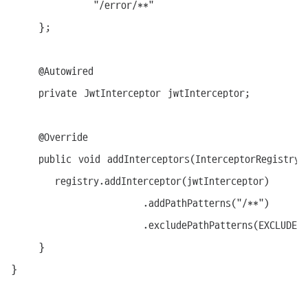
            "/error/**"

    };

    @Autowired

    private JwtInterceptor jwtInterceptor;

    @Override

    public void addInterceptors(InterceptorRegistry 
		registry.addInterceptor(jwtInterceptor)

						.addPathPatterns("/**")

						.excludePathPatterns(EXCLUDE_PATHS);

    }

}
