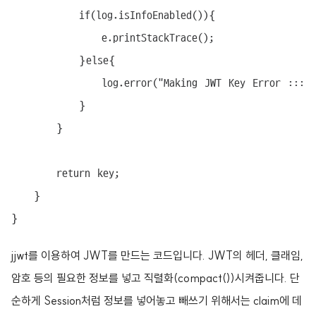
			if(log.isInfoEnabled()){

				e.printStackTrace();

			}else{

				log.error("Making JWT Key Error ::: {}", e.getMessage());

			}

		}

		return key;

	}

}
jjwt
를 이용하여 JWT를 만드는 코드입니다. JWT의 헤더, 클래임,
암호 등의 필요한 정보를 넣고 직렬화(compact())시켜줍니다.
단
순하게 Session처럼 정보를 넣어놓고 빼쓰기 위해서는 claim에 데