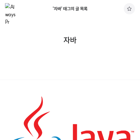
'자바' 태그의 글 목록
구
독
하
기
자바