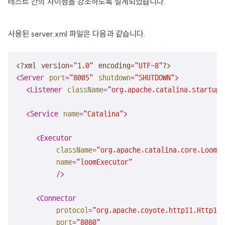
테스트 간의 차이점을 강조하도록 설계되었습니다.
사용된 server.xml 파일은 다음과 같습니다.
<?xml version=
"1.0"
 encoding=
"UTF-8"
?>
<
Server
port
=
"8005"
shutdown
=
"SHUTDOWN"
>
<
Listener
className
=
"org.apache.catalina.startup.
<
Service
name
=
"Catalina"
>
<
Executor
className
=
"org.apache.catalina.core.LoomEx
name
=
"loomExecutor"
        />
<
Connector
protocol
=
"org.apache.coyote.http11.Http11N
port
=
"8080"