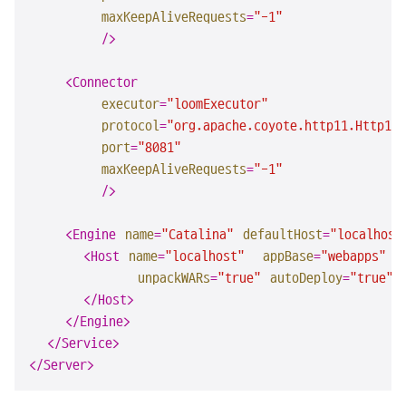
maxKeepAliveRequests
=
"-1"
        />
<
Connector
executor
=
"loomExecutor"
protocol
=
"org.apache.coyote.http11.Http11N
port
=
"8081"
maxKeepAliveRequests
=
"-1"
        />
<
Engine
name
=
"Catalina"
defaultHost
=
"localhost
<
Host
name
=
"localhost"
appBase
=
"webapps"
unpackWARs
=
"true"
autoDeploy
=
"true"
>
</
Host
>
</
Engine
>
</
Service
>
</
Server
>