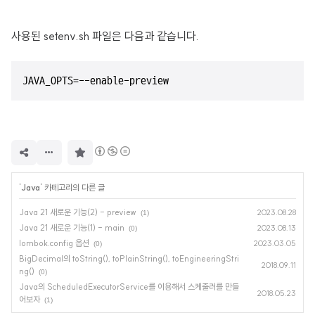
사용된 setenv.sh 파일은 다음과 같습니다.
JAVA_OPTS=--enable-preview
구
독
하
기
'
Java
' 카테고리의 다른 글
Java 21 새로운 기능(2) - preview
2023.08.28
(1)
Java 21 새로운 기능(1) - main
2023.08.13
(0)
lombok.config 옵션
2023.03.05
(0)
BigDecimal의 toString(), toPlainString(), toEngineeringStri
2018.09.11
ng()
(0)
Java의 ScheduledExecutorService를 이용해서 스케줄러를 만들
2018.05.23
어보자
(1)