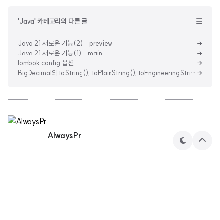
'Java' 카테고리의 다른 글
Java 21 새로운 기능(2) - preview
Java 21 새로운 기능(1) - main
lombok.config 옵션
BigDecimal의 toString(), toPlainString(), toEngineeringString()
AlwaysPr
테
상
마
단
으
로
민수's 기술 블로그
AlwaysPr 님의 블로그입니다.